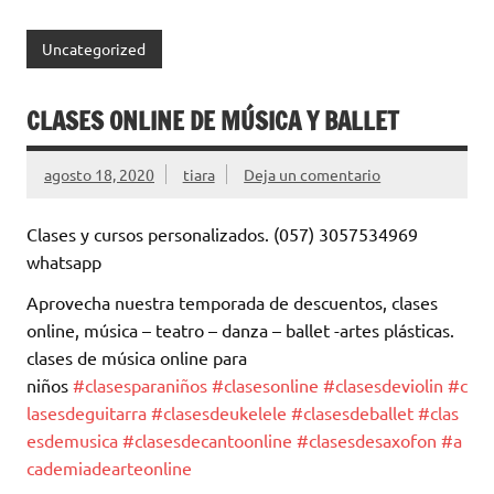
Uncategorized
CLASES ONLINE DE MÚSICA Y BALLET
agosto 18, 2020
tiara
Deja un comentario
Clases y cursos personalizados. (057) 3057534969
whatsapp
Aprovecha nuestra temporada de descuentos, clases
online, música – teatro – danza – ballet -artes plásticas.
clases de música online para
niños
#clasesparaniños
#clasesonline
#clasesdeviolin
#c
lasesdeguitarra
#clasesdeukelele
#clasesdeballet
#clas
esdemusica
#clasesdecantoonline
#clasesdesaxofon
#a
cademiadearteonline