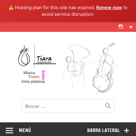
Hosting plan for this site has expired.
Renew now
to
avoid service disruption.
Tiara Escuela de
@artetiara
arte
MENÚ
BARRA LATERAL