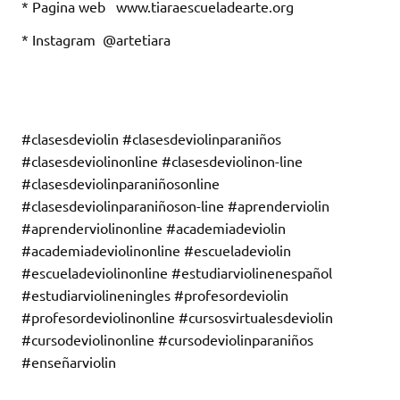
* Pagina web www.tiaraescueladearte.org
* Instagram @artetiara
#clasesdeviolin #clasesdeviolinparaniños
#clasesdeviolinonline #clasesdeviolinon-line
#clasesdeviolinparaniñosonline
#clasesdeviolinparaniñoson-line #aprenderviolin
#aprenderviolinonline #academiadeviolin
#academiadeviolinonline #escueladeviolin
#escueladeviolinonline #estudiarviolinenespañol
#estudiarviolineningles #profesordeviolin
#profesordeviolinonline #cursosvirtualesdeviolin
#cursodeviolinonline #cursodeviolinparaniños
#enseñarviolin