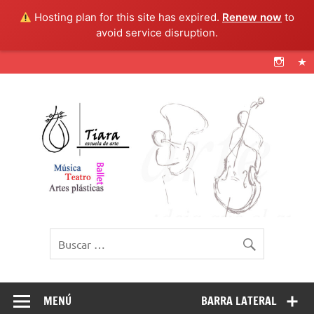
Hosting plan for this site has expired.
Renew now
to
avoid service disruption.
Tiara Escuela de
@artetiara
arte
MENÚ
BARRA LATERAL