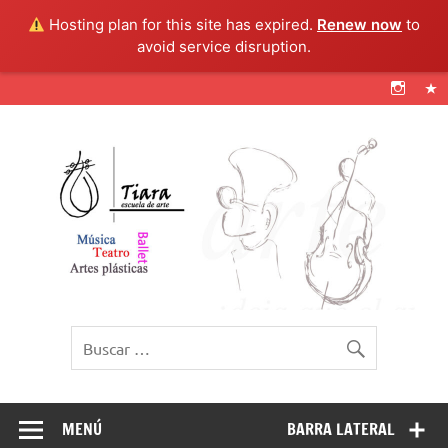
Hosting plan for this site has expired.
Renew now
to
avoid service disruption.
Tiara Escuela de
@artetiara
arte
MENÚ
BARRA LATERAL